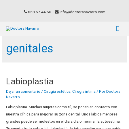
658 67 44 60
info@doctoranavarro.com
genitales
Labioplastia
Dejar un comentario
/
Cirugía estética
,
Cirugía íntima
/ Por
Doctora
Navarro
Labioplastia. Muchas mujeres como tú, se ponen en contacto con
nuestra clínica para mejorar su zona genital. Unos labios menores
grandes puede ser molestos en el día a día o mermar la autoestima.
Te cuento todo sobre la Labioplastia, la intervención para corregirlo.