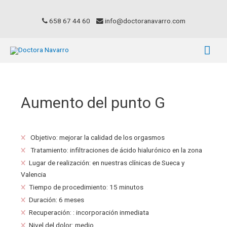
658 67 44 60
info@doctoranavarro.com
Aumento del punto G
x
Objetivo: mejorar la calidad de los orgasmos
x
Tratamiento: infiltraciones de ácido hialurónico en la zona
x
Lugar de realización: en nuestras clínicas de Sueca y
Valencia
x
Tiempo de procedimiento: 15 minutos
x
Duración: 6 meses
x
Recuperación: : incorporación inmediata
x
Nivel del dolor: medio