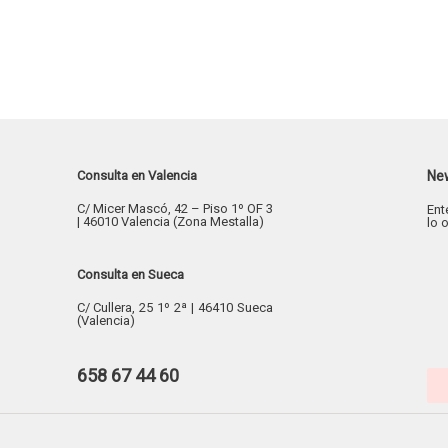
Consulta en Valencia
New
C/ Micer Mascó, 42 – Piso 1º OF 3
Ent
| 46010 Valencia (Zona Mestalla)
lo 
Consulta en Sueca
C/ Cullera, 25 1º 2ª | 46410 Sueca
(Valencia)
658 67 44 60