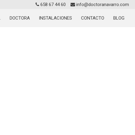
658 67 44 60
info@doctoranavarro.com
L
DOCTORA
INSTALACIONES
CONTACTO
BLOG